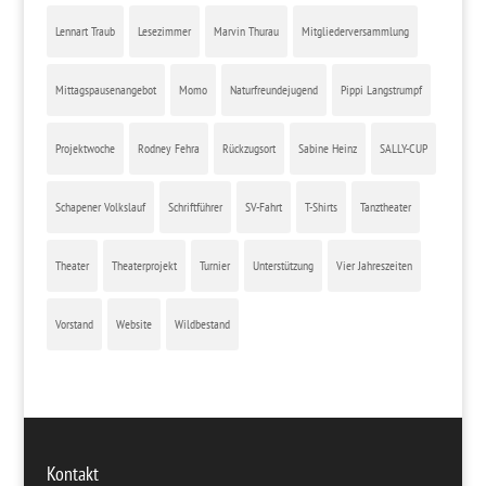
Lennart Traub
Lesezimmer
Marvin Thurau
Mitgliederversammlung
Mittagspausenangebot
Momo
Naturfreundejugend
Pippi Langstrumpf
Projektwoche
Rodney Fehra
Rückzugsort
Sabine Heinz
SALLY-CUP
Schapener Volkslauf
Schriftführer
SV-Fahrt
T-Shirts
Tanztheater
Theater
Theaterprojekt
Turnier
Unterstützung
Vier Jahreszeiten
Vorstand
Website
Wildbestand
Kontakt