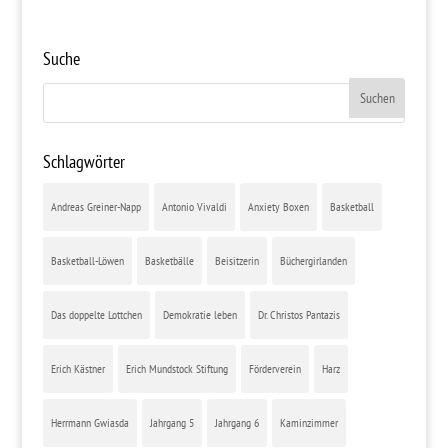
Suche
Schlagwörter
Andreas Greiner-Napp
Antonio Vivaldi
Anxiety Boxen
Basketball
Basketball-Löwen
Basketbälle
Beisitzerin
Büchergirlanden
Das doppelte Lottchen
Demokratie leben
Dr. Christos Pantazis
Erich Kästner
Erich Mundstock Stiftung
Förderverein
Harz
Herrmann Gwiasda
Jahrgang 5
Jahrgang 6
Kaminzimmer