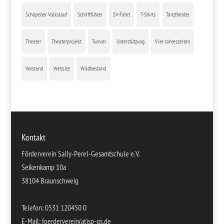
Schapener Volkslauf
Schriftführer
SV-Fahrt
T-Shirts
Tanztheater
Theater
Theaterprojekt
Turnier
Unterstützung
Vier Jahreszeiten
Vorstand
Website
Wildbestand
Kontakt
Förderverein Sally-Perel-Gesamtschule e.V.
Seikenkamp 10a
38104 Braunschweig
Telefon: 0531 120450 0
E-Mail: foerderverein(at)sp-gs.de