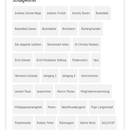
Andreas Greiner-Napp
Antonio Vivaldi
Anxiety Boxen
Basketball
Basketball-Löwen
Basketbälle
Beisitzerin
Büchergirlanden
Das doppelte Lottchen
Demokratie leben
Dr. Christos Pantazis
Erich Kästner
Erich Mundstock Stiftung
Förderverein
Harz
Herrmann Gwiasda
Jahrgang 5
Jahrgang 6
Kaminzimmer
Lennart Traub
Lesezimmer
Marvin Thurau
Mitgliederversammlung
Mittagspausenangebot
Momo
Naturfreundejugend
Pippi Langstrumpf
Projektwoche
Rodney Fehra
Rückzugsort
Sabine Heinz
SALLY-CUP